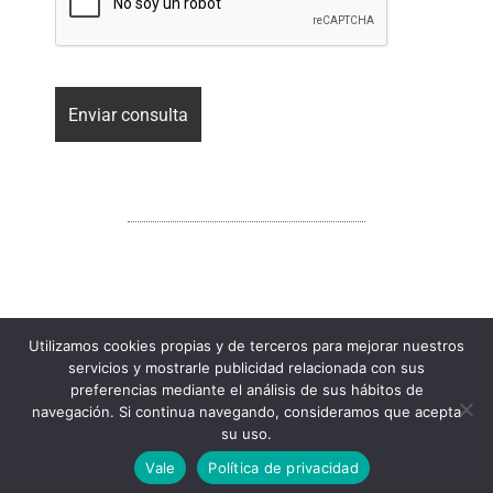
Utilizamos cookies propias y de terceros para mejorar nuestros
AVISO LEGAL
POLÍTICA DE PRIVACIDAD
servicios y mostrarle publicidad relacionada con sus
preferencias mediante el análisis de sus hábitos de
POLÍTICA DE COOKIES
navegación. Si continua navegando, consideramos que acepta
su uso.
Vale
Política de privacidad
Desarrollado por
Eiva Analitycs